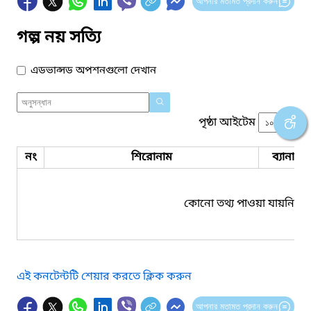
আপনার মতামত প্রদান করুন
গল্প নয় সত্যি
এডভান্সড অপশনগুলো দেখান
পৃষ্ঠা আইটেম
নং
শিরোনাম
ব্যানার 
কোনো তথ্য পাওয়া যায়নি।
এই কনটেন্টটি শেয়ার করতে ক্লিক করুন
আপনার মতামত প্রদান করুন