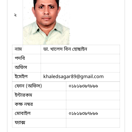
২
নাম
ডা. খালেদ বিন হোছাইন
পদবি
অফিস
ইমেইল
khaledsagar89
@gmail.com
ফোন (অফিস)
০১৮১৯৩৯৭৮৯৬
ইন্টারকম
কক্ষ নম্বর
মোবাইল
০১৮১৯৩৯৭৮৯৬
ফ্যাক্স