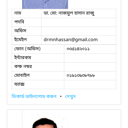
নাম
ডা. মো: নাজমুল হাসান রাজু
পদবি
অফিস
ইমেইল
drmnhassan
@gmail.com
ফোন (অফিস)
০৩৫১৪২০১১
ইন্টারকম
কক্ষ নম্বর
মোবাইল
০১৯১৩৯৩৮৭৮৮
ফ্যাক্স
ভিকার্ড ডাউনলোড করুন
•
দেখুন