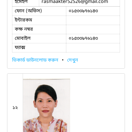
ইমেইল
rasmaakter52526
@gmail.com
ফোন (অফিস)
০১৫৩৩৯৭৬১৪৩
ইন্টারকম
কক্ষ নম্বর
মোবাইল
০১৫৩৩৯৭৬১৪৩
ফ্যাক্স
ভিকার্ড ডাউনলোড করুন
•
দেখুন
১২