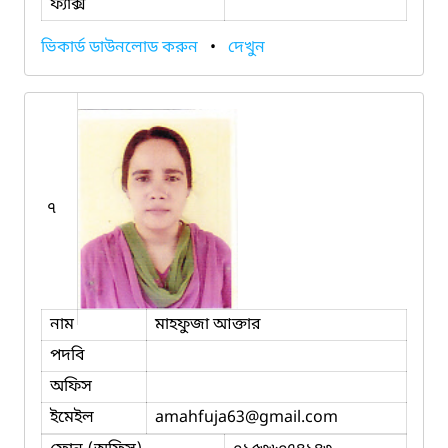
ফ্যাক্স
ভিকার্ড ডাউনলোড করুন
•
দেখুন
৭
নাম
মাহফুজা আক্তার
পদবি
অফিস
ইমেইল
amahfuja63
@gmail.com