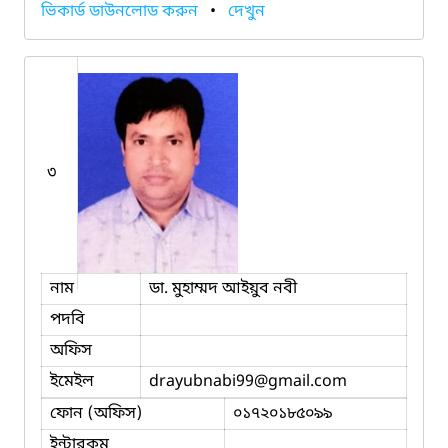
ভিকার্ড ডাউনলোড করুন
•
দেখুন
৩
নাম
ডা. মুহাম্মদ আইয়ুব নবী
পদবি
অফিস
ইমেইল
drayubnabi99
@gmail.com
ফোন (অফিস)
০১৭২০১৮৫০৯৯
ইন্টারকম