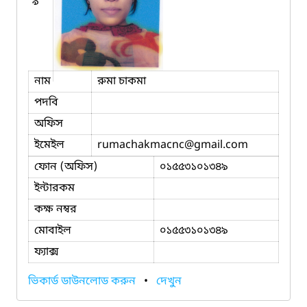
৯
নাম
রুমা চাকমা
পদবি
অফিস
ইমেইল
rumachakmacnc
@gmail.com
ফোন (অফিস)
০১৫৫৩১০১৩৪৯
ইন্টারকম
কক্ষ নম্বর
মোবাইল
০১৫৫৩১০১৩৪৯
ফ্যাক্স
ভিকার্ড ডাউনলোড করুন
•
দেখুন