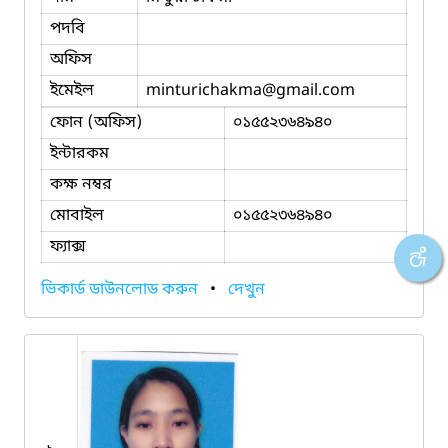
পদবি
অফিস
ইমেইল
minturichakma
@gmail.com
ফোন (অফিস)
০১৫৫২৩৬৪৯৪০
ইন্টারকম
কক্ষ নম্বর
মোবাইল
০১৫৫২৩৬৪৯৪০
ফ্যাক্স
ভিকার্ড ডাউনলোড করুন
•
দেখুন