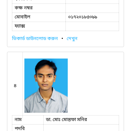
কক্ষ নম্বর
মোবাইল
০১৭২০১৮৫০৯৯
ফ্যাক্স
ভিকার্ড ডাউনলোড করুন
•
দেখুন
৪
নাম
ডা. মোঃ মোস্তফা মনির
পদবি