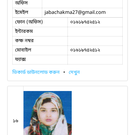
অফিস
ইমেইল
jabachakma27
@gmail.com
ফোন (অফিস)
০১৬১৯৭৫২৫১২
ইন্টারকম
কক্ষ নম্বর
মোবাইল
০১৬১৯৭৫২৫১২
ফ্যাক্স
ভিকার্ড ডাউনলোড করুন
•
দেখুন
১৬