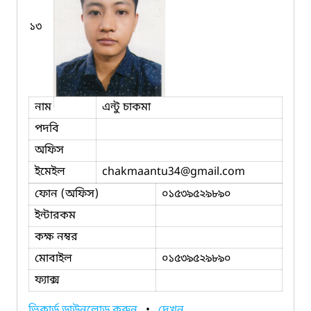
১৩
নাম
এন্টু চাকমা
পদবি
অফিস
ইমেইল
chakmaantu34
@gmail.com
ফোন (অফিস)
০১৫৩৯৫২৯৮৯০
ইন্টারকম
কক্ষ নম্বর
মোবাইল
০১৫৩৯৫২৯৮৯০
ফ্যাক্স
ভিকার্ড ডাউনলোড করুন
•
দেখুন