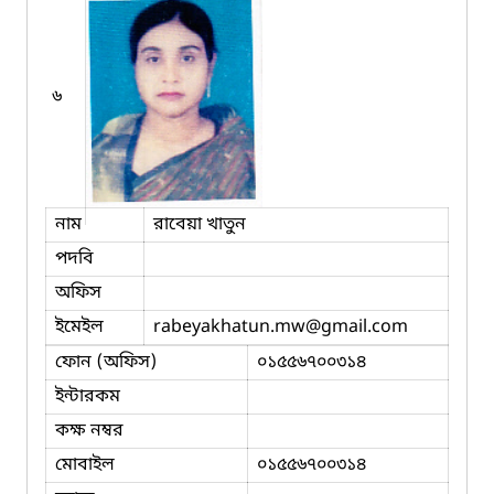
৬
নাম
রাবেয়া খাতুন
পদবি
অফিস
ইমেইল
rabeyakhatun.mw
@gmail.com
ফোন (অফিস)
০১৫৫৬৭০০৩১৪
ইন্টারকম
কক্ষ নম্বর
মোবাইল
০১৫৫৬৭০০৩১৪