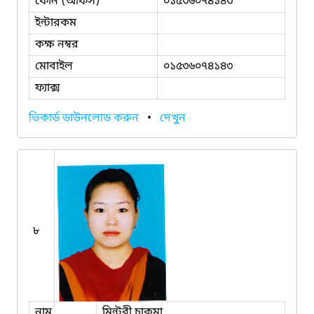
ফোন (অফিস)
০১৫৩৬০৭৪১৪৩
ইন্টারকম
কক্ষ নম্বর
মোবাইল
০১৫৩৬০৭৪১৪৩
ফ্যাক্স
ভিকার্ড ডাউনলোড করুন
•
দেখুন
৮
নাম
মিন্টুরী চাকমা