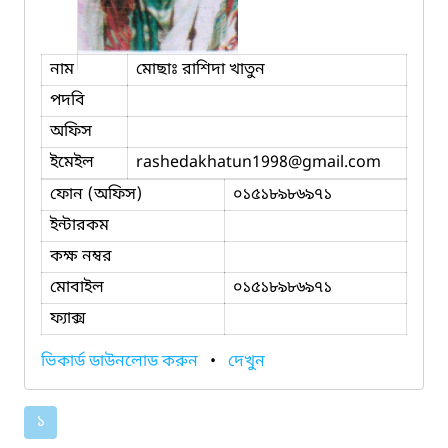
নাম
মোছাঃ রাশিদা খাতুন
পদবি
অফিস
ইমেইল
rashedakhatun1998
@gmail.com
ফোন (অফিস)
০১৫১৮৯৮৬৯৭১
ইন্টারকম
কক্ষ নম্বর
মোবাইল
০১৫১৮৯৮৬৯৭১
ফ্যাক্স
ভিকার্ড ডাউনলোড করুন
•
দেখুন
১