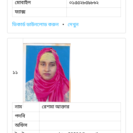
মোবাইল
০১৫৫২৮৫৯৮৬২
ফ্যাক্স
ভিকার্ড ডাউনলোড করুন
•
দেখুন
১১
নাম
রেশমা আক্তার
পদবি
অফিস