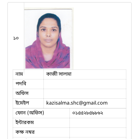
১০
নাম
কাজী সালমা
পদবি
অফিস
ইমেইল
kazisalma.shc
@gmail.com
ফোন (অফিস)
০১৫৫২৮৫৯৮৬২
ইন্টারকম
কক্ষ নম্বর