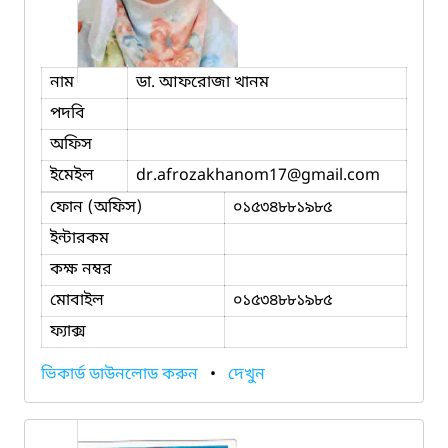
নাম
ডা. আফরোজা খানম
পদবি
অফিস
ইমেইল
dr.afrozakhanom17
@gmail.com
ফোন (অফিস)
০১৫৩৪৮৮১৯৮৫
ইন্টারকম
কক্ষ নম্বর
মোবাইল
০১৫৩৪৮৮১৯৮৫
ফ্যাক্স
ভিকার্ড ডাউনলোড করুন
•
দেখুন