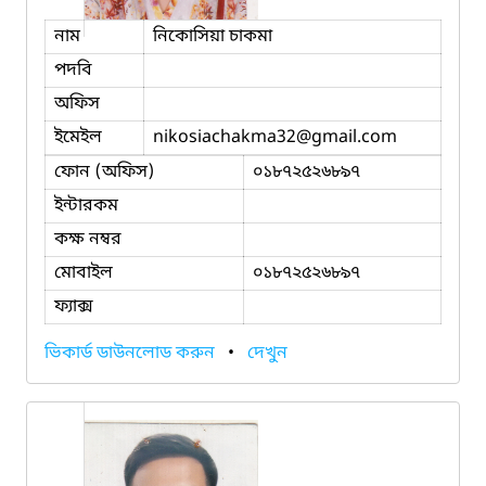
নাম
নিকোসিয়া চাকমা
পদবি
অফিস
ইমেইল
nikosiachakma32
@gmail.com
ফোন (অফিস)
০১৮৭২৫২৬৮৯৭
ইন্টারকম
কক্ষ নম্বর
মোবাইল
০১৮৭২৫২৬৮৯৭
ফ্যাক্স
ভিকার্ড ডাউনলোড করুন
•
দেখুন