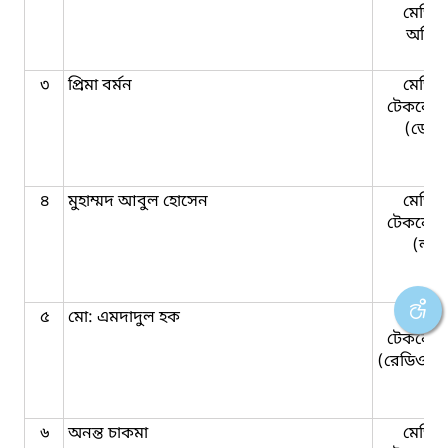
মেডিক
অফিস
৩
প্রিমা বর্মন
মেডিক
টেকনোলজ
(ডেন্ট
৪
মুহাম্মদ আবুল হোসেন
মেডিক
টেকনােল
(ল্যা
৫
মো: এমদাদুল হক
মেডিক
টেকনােল
(রেডিওলো
৬
অনন্ত চাকমা
মেডিক