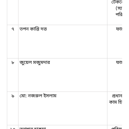
টেকনােল
(স্যানি
পরিদর্
৭
তপন কান্তি দত্ত
ফার্মাস
৮
জুয়েল মজুমদার
ফার্মাস
৯
মো: নজরুল ইসলাম
প্রধান স
কাম হিসাব