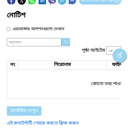
আপনার মতামত প্রদান করুন
নোটিশ
এডভান্সড অপশনগুলো দেখান
পৃষ্ঠা আইটেম
নং
শিরোনাম
ফাইল সম
কোনো তথ্য পাওয়া য
আর্কাইভ দেখুন
এই কনটেন্টটি শেয়ার করতে ক্লিক করুন